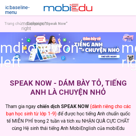
ic:baseline-
menu
mdi:chevron-
Trang chủ
Campaign “Speak Now”
right
mdi:chevron-
md
left
ri
SPEAK NOW - DÁM BÀY TỎ, TIẾNG
ANH LÀ CHUYỆN NHỎ
Tham gia ngay
chiến dịch SPEAK NOW
(dành riêng cho các
bạn học sinh từ lớp 1-9)
để được học tiếng Anh chuẩn quốc
tế MIỄN PHÍ trong 2 tuần và tích xu NHẬN QUÀ CỰC CHẤT
cùng Hệ sinh thái tiếng Anh MobiEnglish của mobiEdu