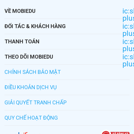
ic:
VỀ MOBIEDU
plu
Diễn đàn học tập
ic:
ĐỐI TÁC & KHÁCH HÀNG
plu
Giới thiệu
Dành cho đại lý
ic:
THANH TOÁN
Khoá học
plu
Ví Momo
ic:
Giải pháp
THEO DÕI MOBIEDU
plu
Zalo Pay
Cổng thi
Facebook
CHÍNH SÁCH BẢO MẬT
Youtube
ĐIỀU KHOẢN DỊCH VỤ
Liên hệ
GIẢI QUYẾT TRANH CHẤP
QUY CHẾ HOẠT ĐỘNG