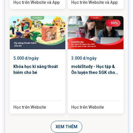
Học trên Website và App
Học trên Website và App
- 99%
5.000 đ/ngày
3.000 đ/ngày
Khóa học kĩ năng thoát
mobiStudy - Học tập &
hiểm cho bé
Ôn luyện theo SGK cho
học sinh từ lớp 1 đến lớp
12
Học trên Website
Học trên Website
XEM THÊM