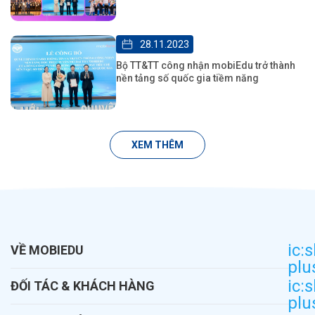
28.11.2023
Bộ TT&TT công nhận mobiEdu trở thành
nền tảng số quốc gia tiềm năng
XEM THÊM
ic:
VỀ MOBIEDU
plu
Diễn đàn học tập
ic:
ĐỐI TÁC & KHÁCH HÀNG
plu
Giới thiệu