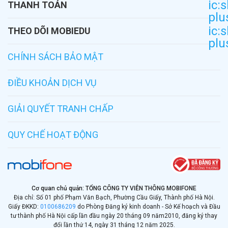
Dành cho đại lý
ic:
THANH TOÁN
Khoá học
plu
Ví Momo
ic:
Giải pháp
THEO DÕI MOBIEDU
plu
Zalo Pay
Cổng thi
Facebook
CHÍNH SÁCH BẢO MẬT
Youtube
ĐIỀU KHOẢN DỊCH VỤ
Liên hệ
GIẢI QUYẾT TRANH CHẤP
QUY CHẾ HOẠT ĐỘNG
Cơ quan chủ quản: TỔNG CÔNG TY VIỄN THÔNG MOBIFONE
Địa chỉ: Số 01 phố Phạm Văn Bạch, Phường Cầu Giấy, Thành phố Hà Nội.
Giấy ĐKKD:
0100686209
do Phòng Đăng ký kinh doanh - Sở Kế hoạch và Đầu
tư thành phố Hà Nội cấp lần đầu ngày 20 tháng 09 năm
2010, đăng ký thay
đổi lần thứ 14, ngày 31 tháng 12 năm 2025.