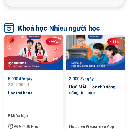
Khoá học
Nhiều người học
- 99%
- 99%
5.000 đ/ngày
3.000 đ/ngày
2.392.000 đ
HỌC MÃI - Học chủ động,
sống tích cực
Học thủ khoa
8 khóa học
Học trên Website và App
99 Giờ 00 Phút