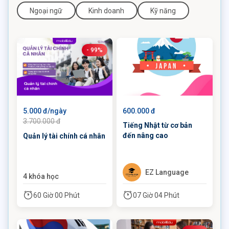
Ngoại ngữ
Kinh doanh
Kỹ năng
- 99%
5.000 đ/ngày
600.000 đ
3.700.000 đ
Tiếng Nhật từ cơ bản
đến nâng cao
Quản lý tài chính cá nhân
EZ Language
4 khóa học
60 Giờ 00 Phút
07 Giờ 04 Phút