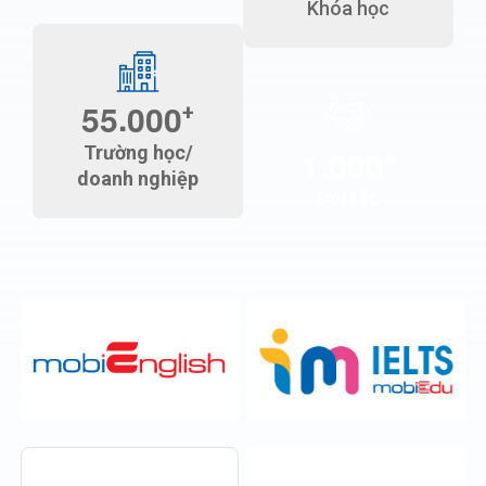
Khóa học
.
5
5
0
0
0
+
.
Trường học/
1
0
0
0
+
doanh nghiệp
Đối tác