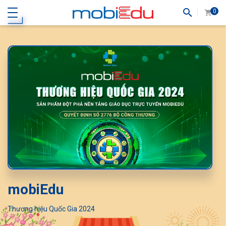
0
mobiEdu
Nền tảng số Quốc gia tiềm năng