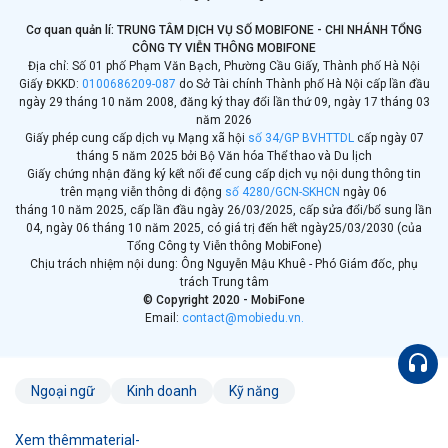
Cơ quan quản lí: TRUNG TÂM DỊCH VỤ SỐ MOBIFONE - CHI NHÁNH TỔNG
CÔNG TY VIỄN THÔNG MOBIFONE
Địa chỉ: Số 01 phố Phạm Văn Bạch, Phường Cầu Giấy, Thành phố Hà Nội
Giấy ĐKKD:
0100686209-087
do Sở Tài chính Thành phố Hà Nội cấp lần đầu
ngày 29 tháng 10 năm 2008, đăng ký thay đổi lần thứ 09, ngày 17 tháng 03
năm 2026
Giấy phép cung cấp dịch vụ Mạng xã hội
số 34/GP BVHTTDL
cấp ngày 07
tháng 5 năm 2025 bởi Bộ Văn hóa Thể thao và Du lịch
Giấy chứng nhận đăng ký kết nối để cung cấp dịch vụ nội dung thông tin
trên mạng viễn thông di động
số 4280/GCN-SKHCN
ngày 06
tháng 10 năm 2025, cấp lần đầu ngày 26/03/2025, cấp sửa đổi/bổ sung lần
04, ngày 06 tháng 10 năm 2025, có giá trị đến hết ngày
25/03/2030 (của
Tổng Công ty Viễn thông MobiFone)
Chịu trách nhiệm nội dung: Ông Nguyễn Mậu Khuê - Phó Giám đốc, phụ
trách Trung tâm
© Copyright 2020 - MobiFone
Email:
contact@mobiedu.vn.
Ngoại ngữ
Kinh doanh
Kỹ năng
Xem thêm
material-