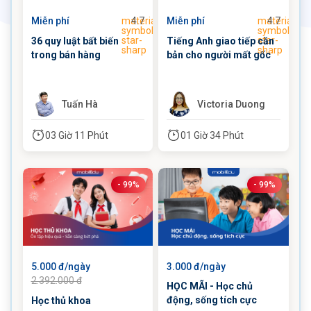
4.7
4.7
Miễn phí
material-
Miễn phí
material-
symbols:kid-
symbols:kid
star-
star-
36 quy luật bất biến
Tiếng Anh giao tiếp căn
sharp
sharp
trong bán hàng
bản cho người mất gốc
Tuấn Hà
Victoria Duong
03 Giờ 11 Phút
01 Giờ 34 Phút
- 99%
- 99%
5.000 đ/ngày
3.000 đ/ngày
2.392.000 đ
HỌC MÃI - Học chủ
động, sống tích cực
Học thủ khoa