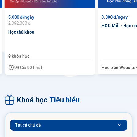
3.000 đ/ngày
3.000 đ/ngày
HỌC MÃI - Học chủ động, sống tích cực
mobiStudy - Học
cho học sinh từ 
Học trên Website và App
Học trên Websit
Khoá học
Tiêu biểu
Tất cả chủ đề