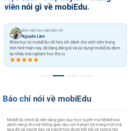
viên
nói gì về mobiEdu
.
Giáo viên
Cô Ngô Thùy Mai
mobiEdu nói chung và giải pháp Trường học Số Quốc Gia nói
riêng giúp thay đổi phương pháp quản lý nhà trường, tiết kiệm
và hiệu quả hơn nhiều. Các bộ phận đã không phải trao đổi
thủ công như trước!
Báo chí
nói về mobiEdu
là nền tảng giáo dục trực tuyến mà MobiFone
MobiEdu có gói cướ
hệ thống giáo dục với 4 phân hệ trong một mà
nhu cầu của một c
 dạy và người học được kết nối và tương tác
muốn giảng dạy; h
ch trực quan qua các lớp học trực tuyến và
trực tuyến chuyên n