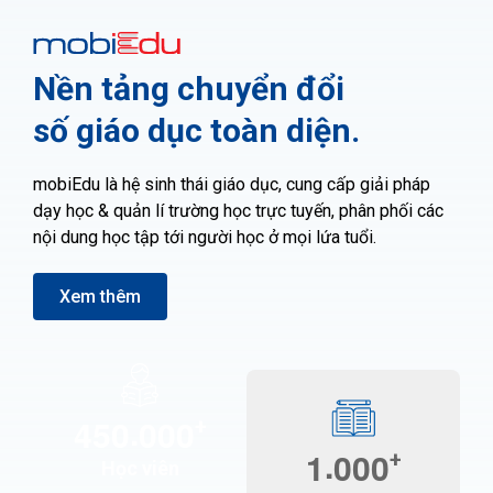
Nền tảng chuyển đổi
số giáo dục toàn diện.
mobiEdu là hệ sinh thái giáo dục, cung cấp giải pháp
dạy học & quản lí trường học trực tuyến, phân phối các
nội dung học tập tới người học ở mọi lứa tuổi.
Xem thêm
.
4
5
0
0
0
0
+
.
1
0
0
0
+
Học viên