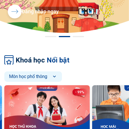
Đăng nhập ngay
Khoá học
Nổi bật
Môn học phổ thông
%
- 99%