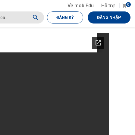
0
Về mobiEdu
Hỗ trợ
ĐĂNG KÝ
ĐĂNG NHẬP