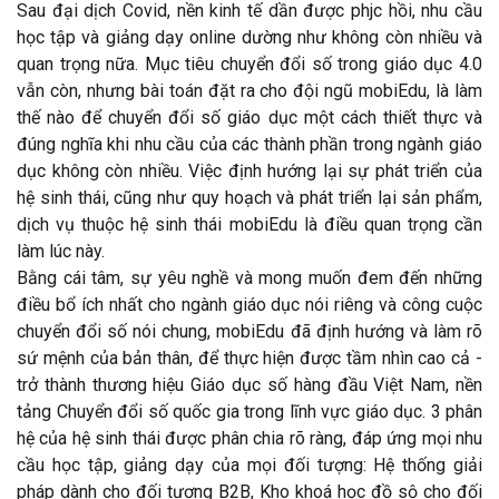
Sau đại dịch Covid, nền kinh tế dần được phjc hồi, nhu cầu
học tập và giảng dạy online dường như không còn nhiều và
quan trọng nữa. Mục tiêu chuyển đổi số trong giáo dục 4.0
vẫn còn, nhưng bài toán đặt ra cho đội ngũ mobiEdu, là làm
thế nào để chuyển đổi số giáo dục một cách thiết thực và
đúng nghĩa khi nhu cầu của các thành phần trong ngành giáo
dục không còn nhiều. Việc định hướng lại sự phát triển của
hệ sinh thái, cũng như quy hoạch và phát triển lại sản phẩm,
dịch vụ thuộc hệ sinh thái mobiEdu là điều quan trọng cần
làm lúc này.
Bằng cái tâm, sự yêu nghề và mong muốn đem đến những
điều bổ ích nhất cho ngành giáo dục nói riêng và công cuộc
chuyển đổi số nói chung, mobiEdu đã định hướng và làm rõ
sứ mệnh của bản thân, để thực hiện được tầm nhìn cao cả -
trở thành thương hiệu Giáo dục số hàng đầu Việt Nam, nền
tảng Chuyển đổi số quốc gia trong lĩnh vực giáo dục. 3 phân
hệ của hệ sinh thái được phân chia rõ ràng, đáp ứng mọi nhu
cầu học tập, giảng dạy của mọi đối tượng: Hệ thống giải
pháp dành cho đối tượng B2B, Kho khoá học đồ sộ cho đối