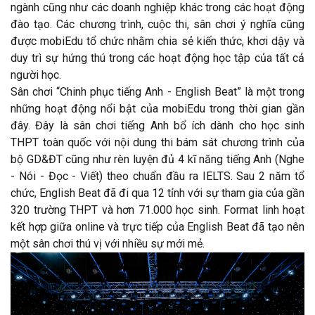
ngành cũng như các doanh nghiệp khác trong các hoạt động
đào tạo. Các chương trình, cuộc thi, sân chơi ý nghĩa cũng
được mobiEdu tổ chức nhằm chia sẻ kiến thức, khơi dậy và
duy trì sự hứng thú trong các hoạt động học tập của tất cả
người học.
Sân chơi “Chinh phục tiếng Anh - English Beat” là một trong
những hoạt động nổi bật của mobiEdu trong thời gian gần
đây. Đây là sân chơi tiếng Anh bổ ích dành cho học sinh
THPT toàn quốc với nội dung thi bám sát chương trình của
bộ GD&ĐT cũng như rèn luyện đủ 4 kĩ năng tiếng Anh (Nghe
- Nói - Đọc - Viết) theo chuẩn đầu ra IELTS. Sau 2 năm tổ
chức, English Beat đã đi qua 12 tỉnh với sự tham gia của gần
320 trường THPT và hơn 71.000 học sinh. Format linh hoạt
kết hợp giữa online và trực tiếp của English Beat đã tạo nên
một sân chơi thú vị với nhiều sự mới mẻ.