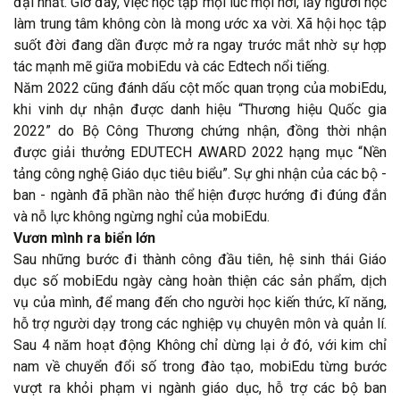
đại nhất. Giờ đây, việc học tập mọi lúc mọi nơi, lấy người học
làm trung tâm không còn là mong ước xa vời. Xã hội học tập
suốt đời đang dần được mở ra ngay trước mắt nhờ sự hợp
tác mạnh mẽ giữa mobiEdu và các Edtech nổi tiếng.
Năm 2022 cũng đánh dấu cột mốc quan trọng của mobiEdu,
khi vinh dự nhận được danh hiệu “Thương hiệu Quốc gia
2022” do Bộ Công Thương chứng nhận, đồng thời nhận
được giải thưởng EDUTECH AWARD 2022 hạng mục “Nền
tảng công nghệ Giáo dục tiêu biểu”. Sự ghi nhận của các bộ -
ban - ngành đã phần nào thể hiện được hướng đi đúng đắn
và nỗ lực không ngừng nghỉ của mobiEdu.
Vươn mình ra biển lớn
Sau những bước đi thành công đầu tiên, hệ sinh thái Giáo
dục số mobiEdu ngày càng hoàn thiện các sản phẩm, dịch
vụ của mình, để mang đến cho người học kiến thức, kĩ năng,
hỗ trợ người dạy trong các nghiệp vụ chuyên môn và quản lí.
Sau 4 năm hoạt động Không chỉ dừng lại ở đó, với kim chỉ
nam về chuyển đổi số trong đào tạo, mobiEdu từng bước
vượt ra khỏi phạm vi ngành giáo dục, hỗ trợ các bộ ban