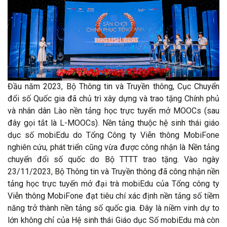
Đầu năm 2023, Bộ Thông tin và Truyền thông, Cục Chuyển
đổi số Quốc gia đã chủ trì xây dựng và trao tặng Chính phủ
và nhân dân Lào nền tảng học trực tuyến mở MOOCs (sau
đây gọi tắt là L-MOOCs). Nền tảng thuộc hệ sinh thái giáo
dục số mobiEdu do Tổng Công ty Viễn thông MobiFone
nghiên cứu, phát triển cũng vừa được công nhận là Nền tảng
chuyển đổi số quốc do Bộ TTTT trao tặng. Vào ngày
23/11/2023, Bộ Thông tin và Truyền thông đã công nhận nền
tảng học trực tuyến mở đại trà mobiEdu của Tổng công ty
Viễn thông MobiFone đạt tiêu chí xác định nền tảng số tiềm
năng trở thành nền tảng số quốc gia. Đây là niềm vinh dự to
lớn không chỉ của Hệ sinh thái Giáo dục Số mobiEdu mà còn