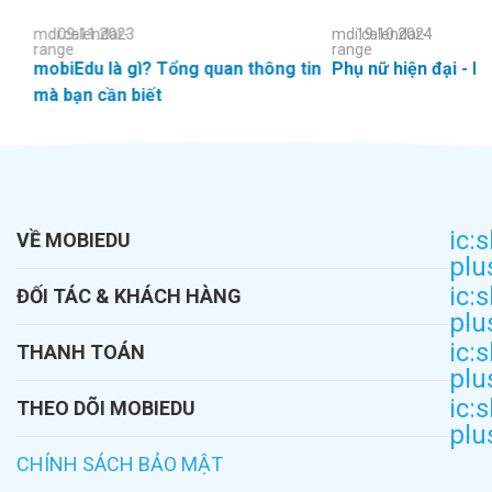
mdi:calendar-
09.11.2023
mdi:calendar-
19.10.2024
range
range
mobiEdu là gì? Tổng quan thông tin
Phụ nữ hiện đại - N
mà bạn cần biết
ic:
VỀ MOBIEDU
plu
Diễn đàn học tập
ic:
ĐỐI TÁC & KHÁCH HÀNG
plu
Giới thiệu
Dành cho đại lý
ic:
THANH TOÁN
Khoá học
plu
Ví Momo
ic:
Giải pháp
THEO DÕI MOBIEDU
plu
Zalo Pay
Cổng thi
Facebook
CHÍNH SÁCH BẢO MẬT