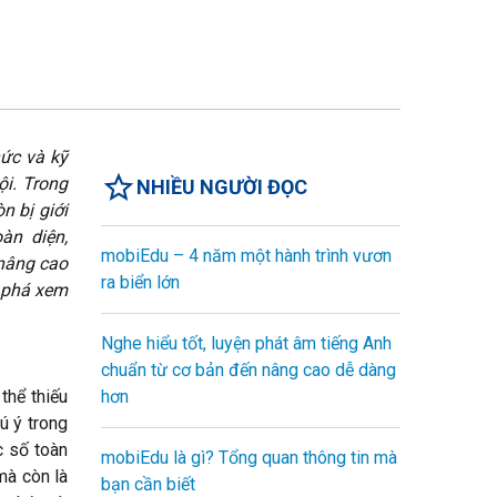
hức và kỹ
ội. Trong
NHIỀU NGƯỜI ĐỌC
n bị giới
àn diện,
mobiEdu – 4 năm một hành trình vươn
 nâng cao
ra biển lớn
m phá xem
Nghe hiểu tốt, luyện phát âm tiếng Anh
chuẩn từ cơ bản đến nâng cao dễ dàng
thể thiếu
hơn
ú ý trong
c số toàn
mobiEdu là gì? Tổng quan thông tin mà
mà còn là
bạn cần biết