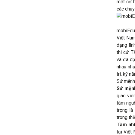
một cơ h
các chuy
mobiEdu 
Việt Nam
dạng lĩn
thi cử. 
và đa dạ
nhau như
trí, kỹ n
Sứ mệnh
Sứ mện
giáo viê
tầm nguồ
trọng là
trong thế
Tầm nh
tại Việt