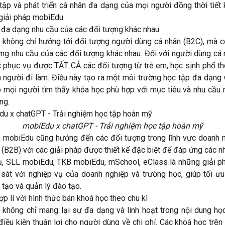
tập và phát triển cá nhân đa dạng của mọi người đồng thời tiết 
 giải pháp mobiEdu.
đa dạng nhu cầu của các đối tượng khác nhau
không chỉ hướng tới đối tượng người dùng cá nhân (B2C), mà c
ng nhu cầu của các đối tượng khác nhau. Đối với người dùng cá 
 phục vụ được TẤT CẢ các đối tượng từ trẻ em, học sinh phổ th
n người đi làm. Điều này tạo ra một môi trường học tập đa dạng
p mọi người tìm thấy khóa học phù hợp với mục tiêu và nhu cầu 
ng.
mobiEdu x chatGPT - Trải nghiệm học tập hoàn mỹ
, mobiEdu cũng hướng đến các đối tượng trong lĩnh vực doanh 
 (B2B) với các giải pháp được thiết kế đặc biệt để đáp ứng các n
dụ, SLL mobiEdu, TKB mobiEdu, mSchool, eClass là những giải 
 sát với nghiệp vụ của doanh nghiệp và trường học, giúp tối ư
 tạo và quản lý đào tạo.
ợp lí với hình thức bán khoá học theo chu kì
không chỉ mang lại sự đa dạng và linh hoạt trong nội dung họ
điều kiện thuận lợi cho người dùng về chi phí. Các khoá học trê