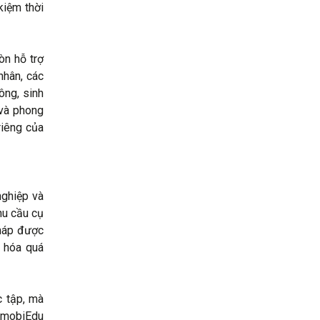
kiệm thời
òn hỗ trợ
nhân, các
ông, sinh
 và phong
riêng của
nghiệp và
hu cầu cụ
pháp được
u hóa quá
c tập, mà
n mobiEdu