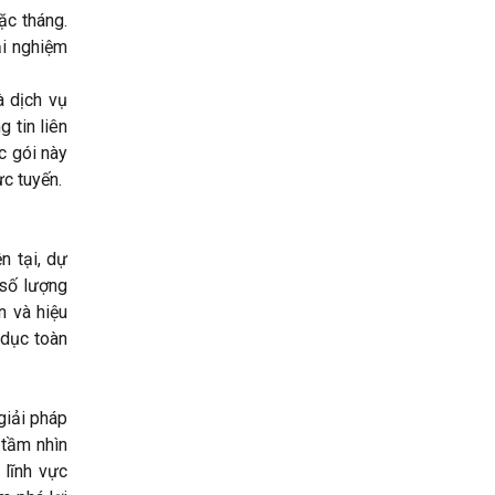
ặc tháng.
ải nghiệm
à dịch vụ
 tin liên
ác gói này
ực tuyến.
n tại, dự
 số lượng
n và hiệu
 dục toàn
giải pháp
 tầm nhìn
 lĩnh vực