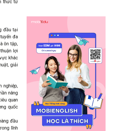
n thức từ
g đầu tại
 tuyến đa
à ôn tập,
thuận lợi
 vực khác
uật, giải
 nghiệp,
phần nâng
tiêu quan
ường quốc
 hàng đầu
rong lĩnh