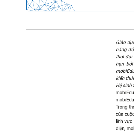
Giáo dục
năng đón
thời đại
hạn bởi
mobiEdu 
kiến thứ
Hệ sinh 
mobiEdu 
mobiEdu 
Trong th
của cuộc
lĩnh vực
diện, mo