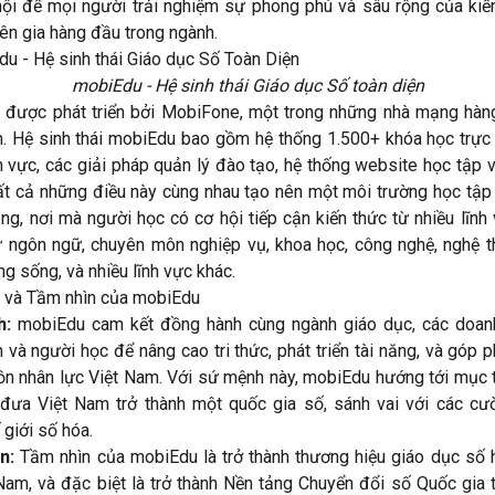
ội để mọi người trải nghiệm sự phong phú và sâu rộng của kiế
ên gia hàng đầu trong ngành.
mobiEdu - Hệ sinh thái Giáo dục Số toàn diện
được phát triển bởi MobiFone, một trong những nhà mạng hàn
. Hệ sinh thái mobiEdu bao gồm hệ thống 1.500+ khóa học trực
h vực, các giải pháp quản lý đào tạo, hệ thống website học tập v
Tất cả những điều này cùng nhau tạo nên một môi trường học tập 
ng, nơi mà người học có cơ hội tiếp cận kiến thức từ nhiều lĩnh
 ngôn ngữ, chuyên môn nghiệp vụ, khoa học, công nghệ, nghệ th
ăng sống, và nhiều lĩnh vực khác.
 và Tầm nhìn của mobiEdu
h:
mobiEdu cam kết đồng hành cùng ngành giáo dục, các doanh
n và người học để nâng cao tri thức, phát triển tài năng, và góp 
n nhân lực Việt Nam. Với sứ mệnh này, mobiEdu hướng tới mục 
 đưa Việt Nam trở thành một quốc gia số, sánh vai với các c
 giới số hóa.
ìn:
Tầm nhìn của mobiEdu là trở thành thương hiệu giáo dục số
 Nam, và đặc biệt là trở thành Nền tảng Chuyển đổi số Quốc gia t