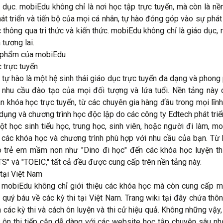
 dục. mobiEdu không chỉ là nơi học tập trực tuyến, mà còn là nề
hát triển và tiến bộ của mọi cá nhân, tự hào đóng góp vào sự phát 
 thông qua tri thức và kiến thức. mobiEdu không chỉ là giáo dục, 
 tương lai.
 phẩm của mobiEdu
 trực tuyến
tự hào là một hệ sinh thái giáo dục trực tuyến đa dạng và phong 
nhu cầu đào tạo của mọi đối tượng và lứa tuổi. Nền tảng này
n khóa học trực tuyến, từ các chuyên gia hàng đầu trong mọi lĩn
dụng và chương trình học độc lập do các công ty Edtech phát triể
ột học sinh tiểu học, trung học, sinh viên, hoặc người đi làm, m
 các khóa học và chương trình phù hợp với nhu cầu của bạn. Từ
 trẻ em mầm non như "Dino đi học" đến các khóa học luyện th
TS" và "TOEIC," tất cả đều được cung cấp trên nền tảng này.
 tại Việt Nam
 mobiEdu không chỉ giới thiệu các khóa học mà còn cung cấp 
n quý báu về các kỳ thi tại Việt Nam. Trang wiki tại đây chứa thông
 các kỳ thi và cách ôn luyện và thi cử hiệu quả. Không những vậy,
 ôn thi tiếp cận dễ dàng với các website học tập chuyên sâu n