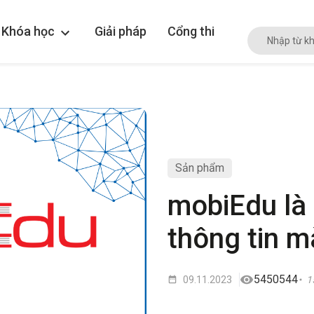
Khóa học
Giải pháp
Cổng thi
Sản phẩm
mobiEdu là
thông tin m
5450544
09.11.2023
1