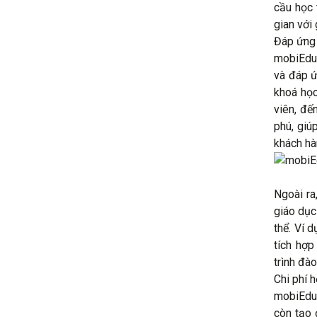
cầu học 
gian với
Đáp ứng 
mobiEdu 
và đáp ứ
khoá học
viên, đế
phú, giú
khách hà
Ngoài ra
giáo dục
thể. Ví 
tích hợp
trình đào
Chi phí h
mobiEdu 
còn tạo 