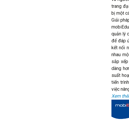
trang đạ
bị một cá
Giải phá
mobiEdu 
quản lý 
để đáp ứ
kết nối 
nhau mộ
sắp xếp 
dàng hơn
suất hoạ
tiến trì
việc nân
Xem thêm