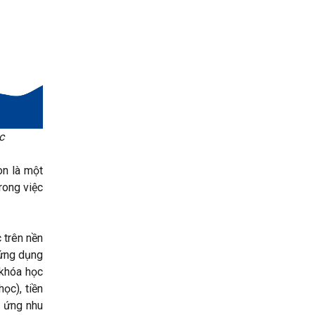
c
òn là một
rong việc
 trên nền
 ứng dụng
 khóa học
ọc), tiền
p ứng nhu