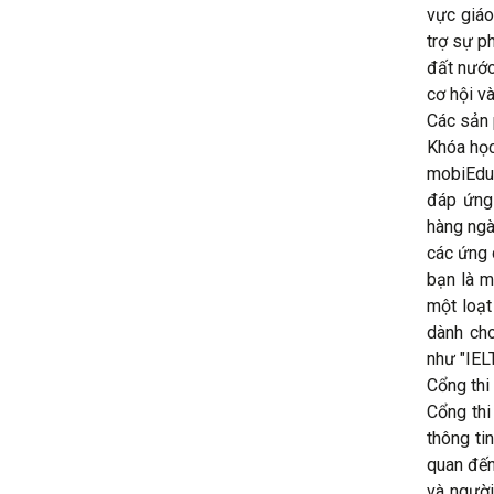
vực giáo
trợ sự p
đất nước
cơ hội và
Các sản
Khóa học
mobiEdu 
đáp ứng 
hàng ngà
các ứng 
bạn là m
một loạt
dành cho
như "IEL
Cổng thi
Cổng thi
thông ti
quan đến
và người