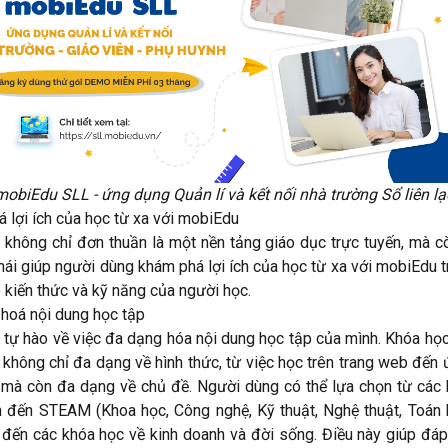
mobiEdu SLL - ứng dụng Quản lí và kết nối nhà trường Sổ liên lạ
 lợi ích của học từ xa với mobiEdu
không chỉ đơn thuần là một nền tảng giáo dục trực tuyến, mà c
thái giúp người dùng khám phá lợi ích của học từ xa với mobiEdu t
 kiến thức và kỹ năng của người học.
hoá nội dung học tập
tự hào về việc đa dạng hóa nội dung học tập của mình. Khóa học
 không chỉ đa dạng về hình thức, từ việc học trên trang web đến
 mà còn đa dạng về chủ đề. Người dùng có thể lựa chọn từ các
n đến STEAM (Khoa học, Công nghệ, Kỹ thuật, Nghệ thuật, Toán h
, đến các khóa học về kinh doanh và đời sống. Điều này giúp đá