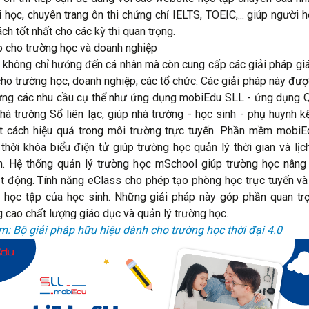
i học, chuyên trang ôn thi chứng chỉ IELTS, TOEIC,... giúp người 
ch tốt nhất cho các kỳ thi quan trọng.
p cho trường học và doanh nghiệp
không chỉ hướng đến cá nhân mà còn cung cấp các giải pháp gi
cho trường học, doanh nghiệp, các tổ chức. Các giải pháp này được
ng các nhu cầu cụ thể như ứng dụng mobiEdu SLL - ứng dụng Q
nhà trường Sổ liên lạc, giúp nhà trường - học sinh - phụ huynh kế
t cách hiệu quả trong môi trường trực tuyến. Phần mềm mobiE
thời khóa biểu điện tử giúp trường học quản lý thời gian và lịch
. Hệ thống quản lý trường học mSchool giúp trường học nâng
t động. Tính năng eClass cho phép tạo phòng học trực tuyến và
nh học tập của học sinh. Những giải pháp này góp phần quan tr
g cao chất lượng giáo dục và quản lý trường học.
: Bộ giải pháp hữu hiệu dành cho trường học thời đại 4.0