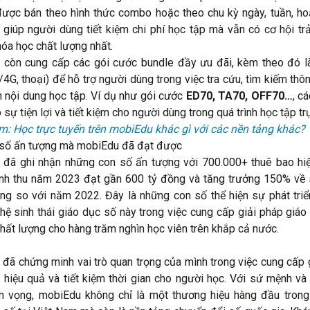
ược bán theo hình thức combo hoặc theo chu kỳ ngày, tuần, ho
 giúp người dùng tiết kiệm chi phí học tập mà vẫn có cơ hội tr
óa học chất lượng nhất.
còn cung cấp các gói cước bundle đầy ưu đãi, kèm theo đó l
/4G, thoại) để hỗ trợ người dùng trong việc tra cứu, tìm kiếm thông
 nội dung học tập. Ví dụ như gói cước
ED70, TA70, OFF70…
, c
sự tiện lợi và tiết kiệm cho người dùng trong quá trình học tập tr
: Học trực tuyến trên mobiEdu khác gì với các nền tảng khác?
 số ấn tượng mà mobiEdu đã đạt được
đã ghi nhận những con số ấn tượng với 700.000+ thuê bao hiệ
nh thu năm 2023 đạt gần 600 tỷ đồng và tăng trưởng 150% về
ng so với năm 2022. Đây là những con số thể hiện sự phát triể
hệ sinh thái giáo dục số này trong việc cung cấp giải pháp giáo
chất lượng cho hàng trăm nghìn học viên trên khắp cả nước.
đã chứng minh vai trò quan trọng của mình trong việc cung cấp 
 hiệu quả và tiết kiệm thời gian cho người học. Với sứ mệnh và
 vọng, mobiEdu không chỉ là một thương hiệu hàng đầu trong