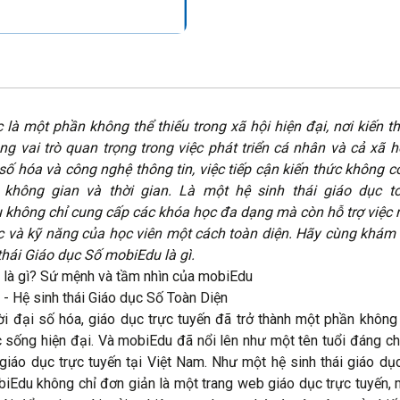
 là một phần không thể thiếu trong xã hội hiện đại, nơi kiến t
g vai trò quan trọng trong việc phát triển cá nhân và cả xã h
 số hóa và công nghệ thông tin, việc tiếp cận kiến thức không cò
 không gian và thời gian. Là một hệ sinh thái giáo dục to
không chỉ cung cấp các khóa học đa dạng mà còn hỗ trợ việc
c và kỹ năng của học viên một cách toàn diện. Hãy cùng khá
thái Giáo dục Số mobiEdu là gì.
là gì? Sứ mệnh và tầm nhìn của mobiEdu
- Hệ sinh thái Giáo dục Số Toàn Diện
ời đại số hóa, giáo dục trực tuyến đã trở thành một phần không 
 sống hiện đại. Và mobiEdu đã nổi lên như một tên tuổi đáng ch
 giáo dục trực tuyến tại Việt Nam. Như một hệ sinh thái giáo dụ
biEdu không chỉ đơn giản là một trang web giáo dục trực tuyến, 