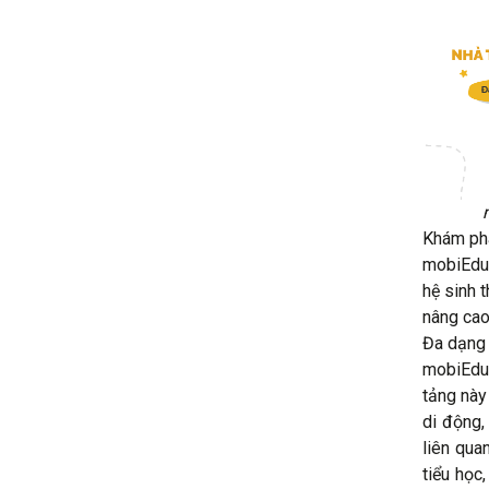
Khám phá
mobiEdu 
hệ sinh 
nâng cao
Đa dạng 
mobiEdu 
tảng này
di động,
liên qua
tiểu học