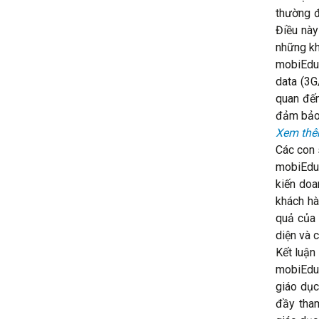
thường đ
Điều này
những kh
mobiEdu 
data (3G
quan đến
đảm bảo 
Xem thêm
Các con
mobiEdu 
kiến doa
khách hà
quả của 
diện và 
Kết luận
mobiEdu 
giáo dục
đầy tham