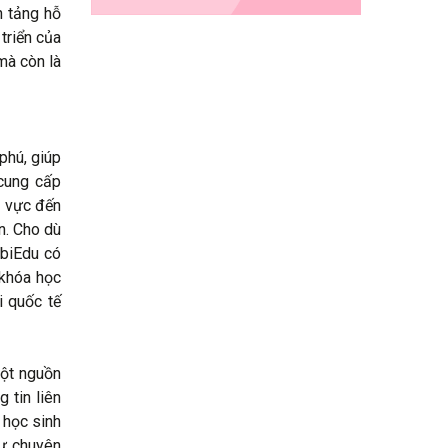
n tảng hỗ
triển của
mà còn là
phú, giúp
 cung cấp
h vực đến
n. Cho dù
obiEdu có
 khóa học
i quốc tế
một nguồn
 tin liên
 học sinh
hư chuyên