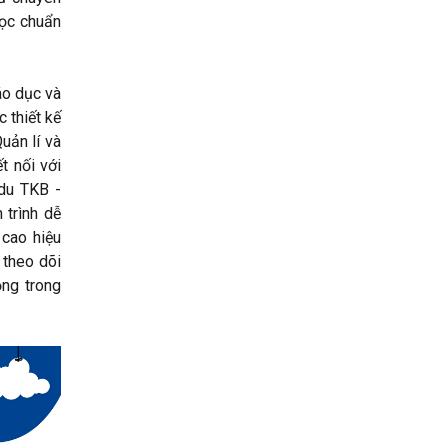
học chuẩn
áo dục và
 thiết kế
uản lí và
t nối với
du TKB -
 trình dễ
 cao hiệu
 theo dõi
ọng trong