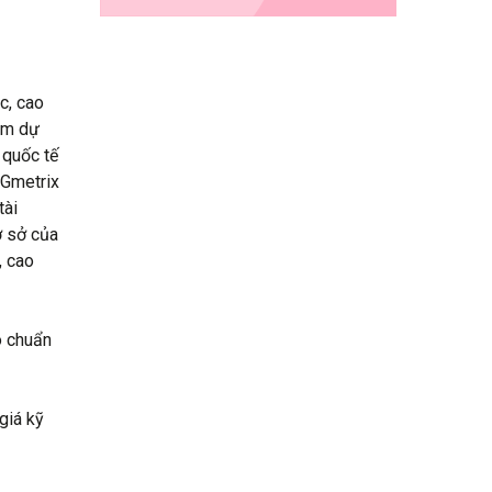
c, cao
ham dự
 quốc tế
 Gmetrix
tài
ơ sở của
, cao
o chuẩn
giá kỹ