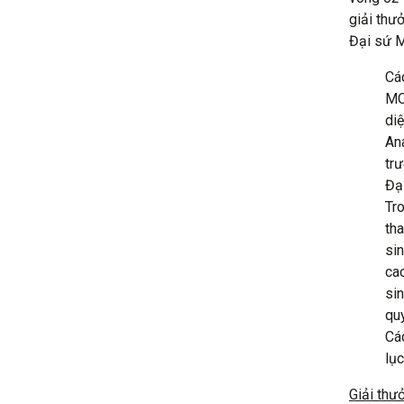
giải thư
Đại sứ 
Các
MO
di
An
trư
Đạ
Tr
tha
sin
cao
sin
qu
Cá
lục
Giải thư