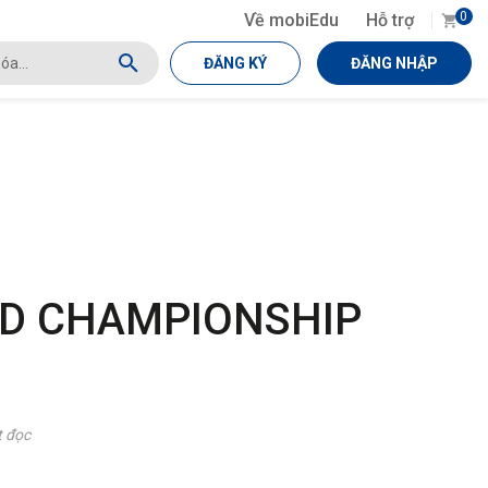
0
Về mobiEdu
Hỗ trợ
ĐĂNG KÝ
ĐĂNG NHẬP
D CHAMPIONSHIP
t đọc