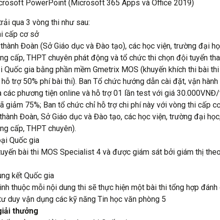
crosoft PowerPoint (Microsoft 365 Apps và Office 2019)
trải qua 3 vòng thi như sau:
hi cấp cơ sở
, thành Đoàn (Sở Giáo dục và Đào tạo), các học viện, trường đại họ
ung cấp, THPT chuyên phát động và tổ chức thi chọn đội tuyển t
i Quốc gia bằng phần mềm Gmetrix MOS (khuyến khích thi bài thi
hỗ trợ 50% phí bài thi). Ban Tổ chức hướng dẫn cài đặt, vận hành
các phương tiện online và hỗ trợ 01 lần test với giá 30.000VNĐ/
ã giảm 75%; Ban tổ chức chỉ hỗ trợ chi phí này với vòng thi cấp c
, thành Đoàn, Sở Giáo dục và Đào tạo, các học viện, trường đại học
ung cấp, THPT chuyên).
oại Quốc gia
 tuyến bài thi MOS Specialist 4 và được giám sát bởi giám thị the
ng kết Quốc gia
inh thuộc mỗi nội dung thi sẽ thực hiện một bài thi tổng hợp đánh 
tư duy vận dụng các kỹ năng Tin học văn phòng 5
giải thưởng