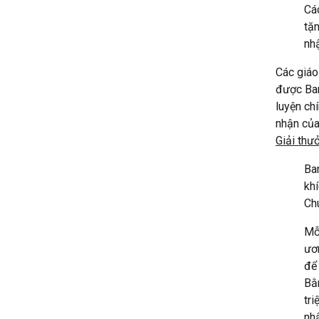
Cá
tặn
nh
Các giáo
được Ban
luyện ch
nhận của
Giải thư
Ban
khí
Chu
Mỗ
ươ
để
Bằ
tri
nh