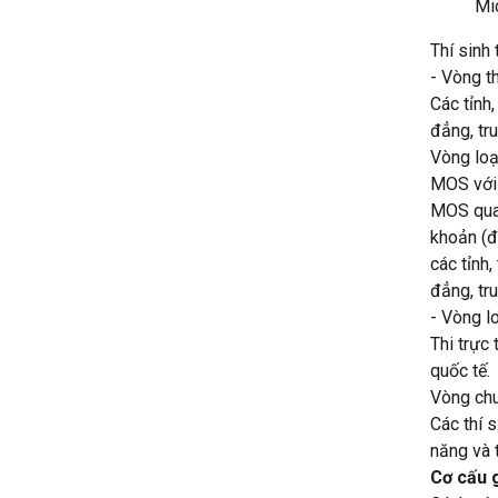
Mi
Thí sinh 
- Vòng t
Các tỉnh
đẳng, tr
Vòng loạ
MOS với 
MOS qua 
khoản (đ
các tỉnh
đẳng, tr
- Vòng l
Thi trực
quốc tế.
Vòng chu
Các thí s
năng và 
Cơ cấu 