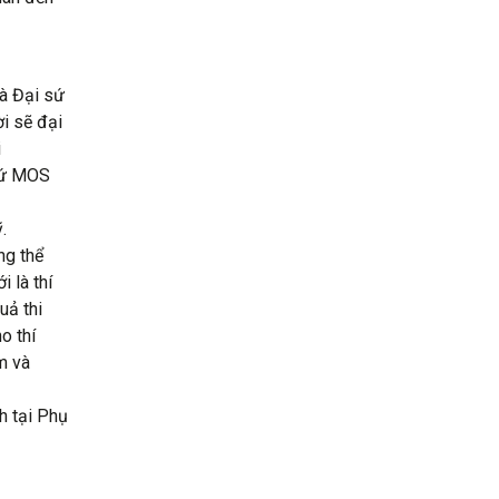
là Đại sứ
i sẽ đại
i
 sứ MOS
.
ng thể
 là thí
uả thi
o thí
m và
h tại Phụ