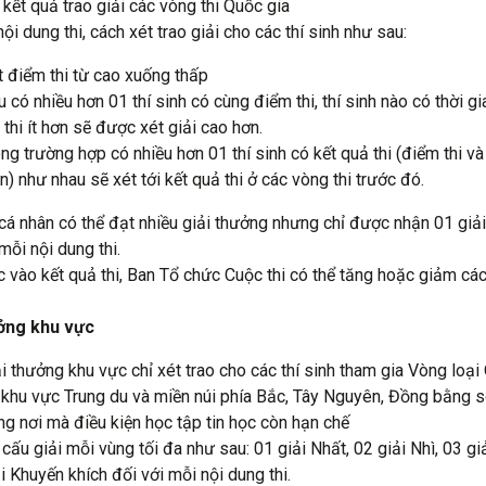
 kết quả trao giải các vòng thi Quốc gia
ội dung thi, cách xét trao giải cho các thí sinh như sau:
t điểm thi từ cao xuống thấp
 có nhiều hơn 01 thí sinh có cùng điểm thi, thí sinh nào có thời g
 thi ít hơn sẽ được xét giải cao hơn.
ng trường hợp có nhiều hơn 01 thí sinh có kết quả thi (điểm thi và
n) như nhau sẽ xét tới kết quả thi ở các vòng thi trước đó.
 cá nhân có thể đạt nhiều giải thưởng nhưng chỉ được nhận 01 giả
mỗi nội dung thi.
c vào kết quả thi, Ban Tổ chức Cuộc thi có thể tăng hoặc giảm các
ưởng khu vực
i thưởng khu vực chỉ xét trao cho các thí sinh tham gia Vòng loại
i khu vực Trung du và miền núi phía Bắc, Tây Nguyên, Đồng bằng 
g nơi mà điều kiện học tập tin học còn hạn chế
cấu giải mỗi vùng tối đa như sau: 01 giải Nhất, 02 giải Nhì, 03 gi
i Khuyến khích đối với mỗi nội dung thi.