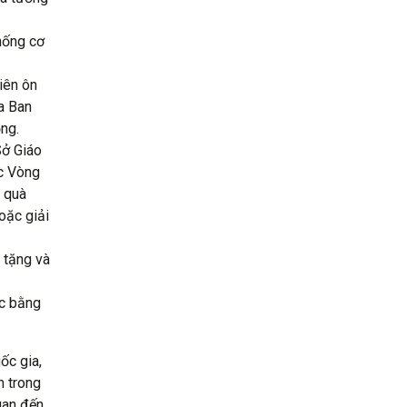
thống cơ
iên ôn
ủa Ban
ng.
Sở Giáo
c Vòng
 quà
oặc giải
 tặng và
ặc bằng
ốc gia,
m trong
uan đến