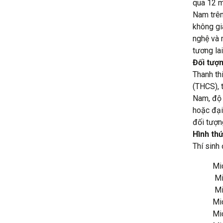
qua 12 m
Nam trên
không gi
nghệ và 
tương lai
Đối tượn
Thanh th
(THCS), 
Nam, độ 
hoặc đại
đối tượn
Hình thứ
Thí sinh
Mi
Mi
Mi
Mi
Mi