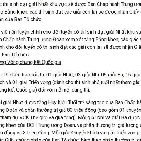
c thí sinh đạt giải Nhất khu vực sẽ được Ban Chấp hành Trung ư
g Bằng khen; các thí sinh đạt các giải còn lại sẽ được nhận Giấy
ận của Ban Tổ chức.
 viên ôn luyện chính cho đội tuyển có thí sinh đạt giải Nhất khu v
 Chấp hành Trung ương Đoàn xem xét tặng Bằng khen; các giáo 
ính cho đội tuyển có thí sinh đạt các giải còn lại sẽ được nhận G
 Ban Tổ chức.
ởng Vòng chung kết Quốc gia
 Tổ chức trao tối đa: 01 giải Nhất, 03 giải Nhì, 06 giải Ba, 15 giả
ch và 01 giải Triển vọng (dành cho thí sinh nhỏ tuổi nhất tham gi
ng kết Quốc gia) đối với mỗi nội dung thi.
i giải Nhất được tặng Huy hiệu Tuổi trẻ sáng tạo của Ban Chấp h
ng Đoàn và phần thưởng trị giá 80 triệu đồng (bao gồm 01 chuyế
 tham dự VCK Thế giới và quà tặng). Mỗi giải Nhì và giải Ba được
ng khen của BCH Trung ương Đoàn, và phần thưởng trị giá tương 
ệu đồng và 3 triệu đồng. Mỗi giải Khuyến khích và giải Triển vọng
ận Giấy chứng nhận của Ban Tổ chức, kèm theo phần thưởng trị g