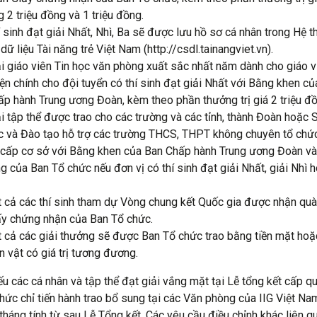
 2 triệu đồng và 1 triệu đồng.
 sinh đạt giải Nhất, Nhì, Ba sẽ được lưu hồ sơ cá nhân trong Hệ 
dữ liệu Tài năng trẻ Việt Nam (http://csdl.tainangviet.vn).
ải giáo viên Tin học văn phòng xuất sắc nhất năm dành cho giáo v
ện chính cho đội tuyển có thí sinh đạt giải Nhất với Bằng khen c
ấp hành Trung ương Đoàn, kèm theo phần thưởng trị giá 2 triệu đồ
i tập thể được trao cho các trường và các tỉnh, thành Đoàn hoặc 
c và Đào tạo hỗ trợ các trường THCS, THPT không chuyên tổ chứ
i cấp cơ sở với Bằng khen của Ban Chấp hành Trung ương Đoàn và
g của Ban Tổ chức nếu đơn vị có thí sinh đạt giải Nhất, giải Nhì h
t cả các thí sinh tham dự Vòng chung kết Quốc gia được nhận quà
ấy chứng nhận của Ban Tổ chức.
t cả các giải thưởng sẽ được Ban Tổ chức trao bằng tiền mặt ho
n vật có giá trị tương đương.
ếu các cá nhân và tập thể đạt giải vắng mặt tại Lễ tổng kết cấp qu
hức chỉ tiến hành trao bổ sung tại các Văn phòng của IIG Việt Na
tháng tính từ sau Lễ Tổng kết. Các yêu cầu điều chỉnh khác liên q