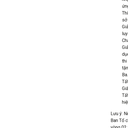
ứng
Thí
sở 
Gi
luy
Ch
Giả
dụ
th
tặn
Ba.
Tấ
Gi
Tấ
hiệ
Lưu ý: N
Ban Tổ c
vòng 02 