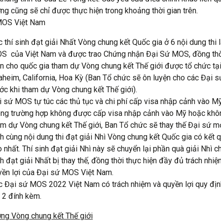
ởng cũng sẽ chỉ được thực hiện trong khoảng thời gian trên.
MOS Việt Nam
 thí sinh đạt giải Nhất Vòng chung kết Quốc gia ở 6 nội dung thi 
S của Việt Nam và được trao Chứng nhận Đại Sứ MOS, đồng thờ
ện cho quốc gia tham dự Vòng chung kết Thế giới được tổ chức tạ
aheim, California, Hoa Kỳ (Ban Tổ chức sẽ ôn luyện cho các Đại
ớc khi tham dự Vòng chung kết Thế giới).
i sứ MOS tự túc các thủ tục và chi phí cấp visa nhập cảnh vào Mỹ
ong trường hợp không được cấp visa nhập cảnh vào Mỹ hoặc khô
m dự Vòng chung kết Thế giới, Ban Tổ chức sẽ thay thế Đại sứ mới
h cùng nội dung thi đạt giải Nhì Vòng chung kết Quốc gia có kết q
 nhất. Thí sinh đạt giải Nhì này sẽ chuyển lại phần quà giải Nhì ch
h đạt giải Nhất bị thay thế, đồng thời thực hiện đầy đủ trách nhiệ
yền lợi của Đại sứ MOS Việt Nam.
c Đại sứ MOS 2022 Việt Nam có trách nhiệm và quyền lợi quy địn
 2 đính kèm.
ởng Vòng chung kết Thế giới