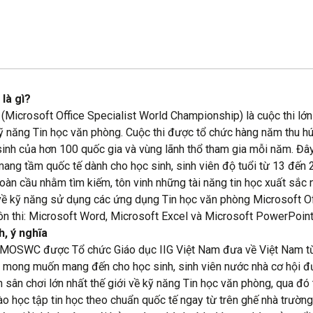
là gì?
icrosoft Office Specialist World Championship) là cuộc thi lớn
kỹ năng Tin học văn phòng. Cuộc thi được tổ chức hàng năm thu h
 sinh của hơn 100 quốc gia và vùng lãnh thổ tham gia mỗi năm. Đây 
ang tầm quốc tế dành cho học sinh, sinh viên độ tuổi từ 13 đến 
oàn cầu nhằm tìm kiếm, tôn vinh những tài năng tin học xuất sắc 
 về kỹ năng sử dụng các ứng dụng Tin học văn phòng Microsoft Of
n thi: Microsoft Word, Microsoft Excel và Microsoft PowerPoint
, ý nghĩa
 MOSWC được Tổ chức Giáo dục IIG Việt Nam đưa về Việt Nam 
 mong muốn mang đến cho học sinh, sinh viên nước nhà cơ hội đ
n sân chơi lớn nhất thế giới về kỹ năng Tin học văn phòng, qua đó
ào học tập tin học theo chuẩn quốc tế ngay từ trên ghế nhà trường.