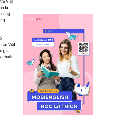
trẻ Việt
nh là
c công
ong
sở
 tại Việt
c gia
ng thuộc