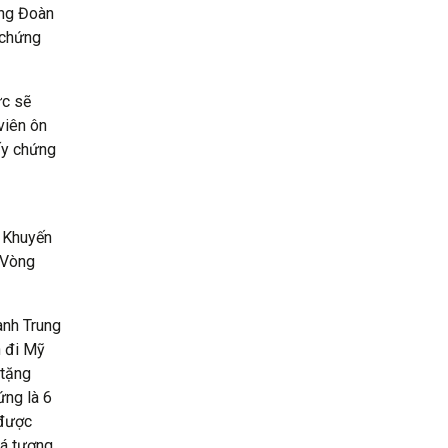
ơng Đoàn
 chứng
ực sẽ
viên ôn
iấy chứng
i Khuyến
a Vòng
ành Trung
n đi Mỹ
 tặng
ứng là 6
 được
iá tương