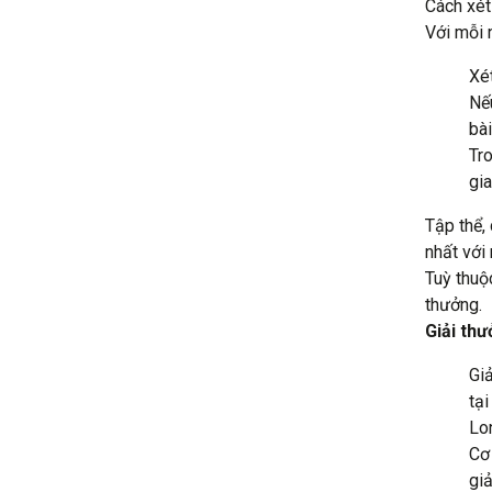
Cách xét
Với mỗi n
Xé
Nếu
bài
Tro
gia
Tập thể,
nhất với 
Tuỳ thuộ
thưởng.
Giải th
Giả
tạ
Lon
Cơ 
giả