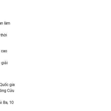
ian làm
 thời
i cao
 giải
 Quốc gia
sông Cửu
ải Ba, 10