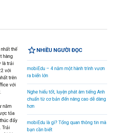
 nhất thế
NHIỀU NGƯỜI ĐỌC
út hàng
là trải
mobiEdu – 4 năm một hành trình vươn
22 với
ra biển lớn
nhất trên
fice với
.
Nghe hiểu tốt, luyện phát âm tiếng Anh
chuẩn từ cơ bản đến nâng cao dễ dàng
từ năm
hơn
ược tỏa
 thúc đẩy
mobiEdu là gì? Tổng quan thông tin mà
 Trải
bạn cần biết