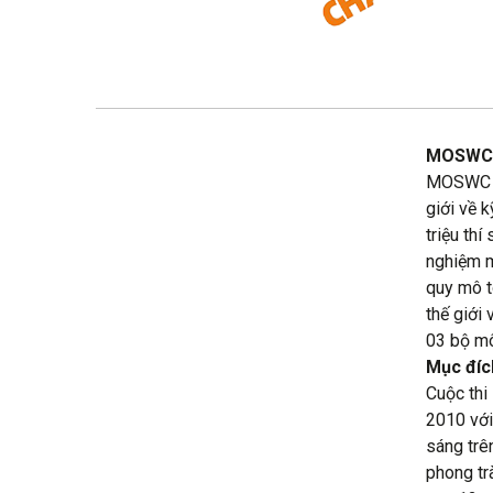
MOSWC 
MOSWC (M
giới về 
triệu thí
nghiệm m
quy mô t
thế giới
03 bộ mô
Mục đích
Cuộc thi
2010 với
sáng trê
phong tr