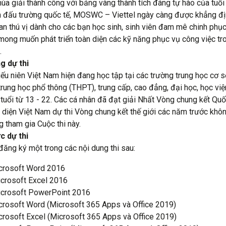
ùa giải thành công với bảng vàng thành tích đáng tự hào của tuổi 
 đấu trường quốc tế, MOSWC – Viettel ngày càng được khẳng đị
an thú vị dành cho các bạn học sinh, sinh viên đam mê chinh phụ
mong muốn phát triển toàn diện các kỹ năng phục vụ công việc tr
.
g dự thi
iếu niên Việt Nam hiện đang học tập tại các trường trung học cơ 
trung học phổ thông (THPT), trung cấp, cao đẳng, đại học, học viện
tuổi từ 13 - 22. Các cá nhân đã đạt giải Nhất Vòng chung kết Quố
 diện Việt Nam dự thi Vòng chung kết thế giới các năm trước khô
g tham gia Cuộc thi này.
c dự thi
 đăng ký một trong các nội dung thi sau:
crosoft Word 2016
crosoft Excel 2016
crosoft PowerPoint 2016
crosoft Word (Microsoft 365 Apps và Office 2019)
crosoft Excel (Microsoft 365 Apps và Office 2019)